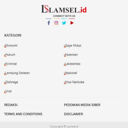
CONNECT WITH US
Facebook
Instagram
Twitter
YouTube
YouTube
KATEGORI
Ekonomi
Gaya Hidup
Hukum
Kesenian
Kriminal
Lakalantas
Lampung Selatan
Nasional
Olahraga
Stop Narkoba
Viral
REDAKSI
PEDOMAN MEDIA SIBER
TERMS AND CONDITIONS
DISCLAIMER
Copyright © Lamsel.id