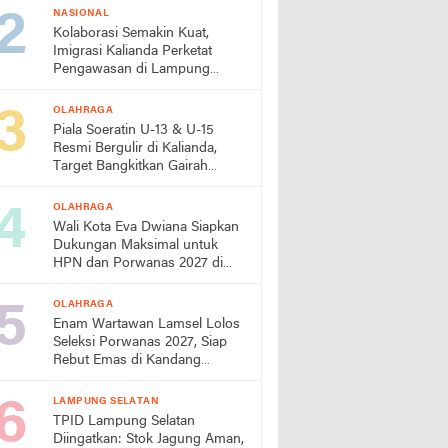
NASIONAL
Kolaborasi Semakin Kuat,
Imigrasi Kalianda Perketat
Pengawasan di Lampung
Timur
OLAHRAGA
Piala Soeratin U-13 & U-15
Resmi Bergulir di Kalianda,
Target Bangkitkan Gairah
Sepak Bola Usia Dini
OLAHRAGA
Wali Kota Eva Dwiana Siapkan
Dukungan Maksimal untuk
HPN dan Porwanas 2027 di
Lampung
OLAHRAGA
Enam Wartawan Lamsel Lolos
Seleksi Porwanas 2027, Siap
Rebut Emas di Kandang
Sendiri
LAMPUNG SELATAN
TPID Lampung Selatan
Diingatkan: Stok Jagung Aman,