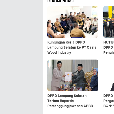
REKOMENDASI
Kunjungan Kerja DPRD
HUT B
Lampung Selatan ke PT Oasis
DPRD 
Wood Industry
Penuh
Fariza
Forko
DPRD Lampung Selatan
DPRD 
Terima Raperda
Perga
Pertanggungjawaban APBD
BGN: 
2025, Apresiasi Raihan WTP
Hal ya