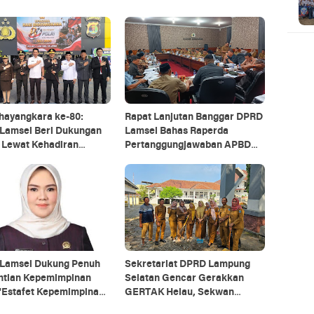
hayangkara ke-80:
Rapat Lanjutan Banggar DPRD
Lamsel Beri Dukungan
Lamsel Bahas Raperda
 Lewat Kehadiran
Pertanggungjawaban APBD
l Purba di Tengah
2025
pimda
Lamsel Dukung Penuh
Sekretariat DPRD Lampung
ntian Kepemimpinan
Selatan Gencar Gerakkan
"Estafet Kepemimpinan
GERTAK Helau, Sekwan
ng Wajar"
Pimpin Langsung Bersihkan