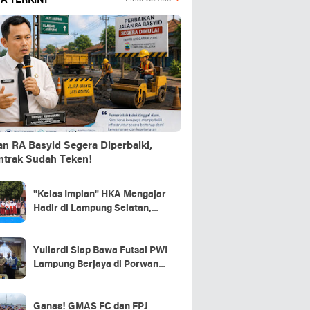
A TERKINI
an RA Basyid Segera Diperbaiki,
ntrak Sudah Teken!
"Kelas Impian" HKA Mengajar
Hadir di Lampung Selatan,
Ribuan Mimpi Anak Negeri
Mulai Bersemi
Yuliardi Siap Bawa Futsal PWI
Lampung Berjaya di Porwanas
2027
Ganas! GMAS FC dan FPJ