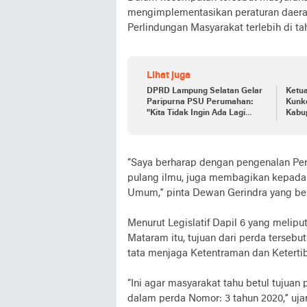
mengimplementasikan peraturan daera
Perlindungan Masyarakat terlebih di tahu
Lihat juga
DPRD Lampung Selatan Gelar
Ketu
Paripurna PSU Perumahan:
Kunke
"Kita Tidak Ingin Ada Lagi
Kabu
Perumahan yang
Infrastrukturnya Terbengkalai"
“Saya berharap dengan pengenalan Pe
pulang ilmu, juga membagikan kepada 
Umum,” pinta Dewan Gerindra yang berj
Menurut Legislatif Dapil 6 yang melip
Mataram itu, tujuan dari perda terseb
tata menjaga Ketentraman dan Ketert
“Ini agar masyarakat tahu betul tuju
dalam perda Nomor: 3 tahun 2020,” uja