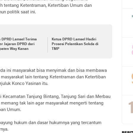
h tentang Ketentraman, Ketertiban Umum dan
n politik saat ini.
a DPRD Lamsel Terima
Ketua DPRD Lamsel Hadiri
r Jajaran DPRD dari
Prosesi Pelantikan Sekda di
paten Way Kanan
TMP
rda ini masyarakat bisa menyimak dan bisa membawa
masyarakat lain tentang Ketentraman dan Ketertiban
uluk Konco Yasinan itu.
uti Kecamatan Tanjung Bintang, Tanjung Sari dan Merbau
ut memang tak lain agar masyarakat mengerti tentang
iban Umum.
an payung hukum dan dasar hukumnya yang tercantum
rnya.