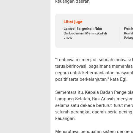
keuangan daerah.
Lihat juga
Lamsel Targetkan Nilai
Pemk
Ombudsman Meningkat di
Komit
2026
Pelay
Pengu
"Tentunya ini menjadi sebuah motivasi
terus berinovasi, bagaimana memanf
negara untuk kebermanfaatan masyara
positif serta berkelanjutan," kata Egi.
Sementara itu, Kepala Badan Pengelo
Lampung Selatan, Rini Ariasih, meny
selama satu dekade berturut-turut mer
seluruh perangkat daerah, serta penin
keuangan.
Menurutnya, penguatan sistem pengenda