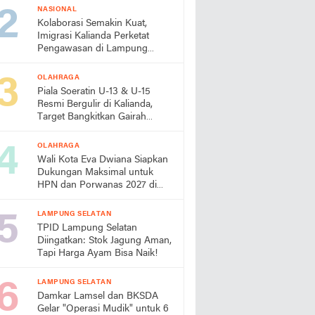
NASIONAL
Kolaborasi Semakin Kuat,
Imigrasi Kalianda Perketat
Pengawasan di Lampung
Timur
OLAHRAGA
Piala Soeratin U-13 & U-15
Resmi Bergulir di Kalianda,
Target Bangkitkan Gairah
Sepak Bola Usia Dini
OLAHRAGA
Wali Kota Eva Dwiana Siapkan
Dukungan Maksimal untuk
HPN dan Porwanas 2027 di
Lampung
LAMPUNG SELATAN
TPID Lampung Selatan
Diingatkan: Stok Jagung Aman,
Tapi Harga Ayam Bisa Naik!
LAMPUNG SELATAN
Damkar Lamsel dan BKSDA
Gelar "Operasi Mudik" untuk 6