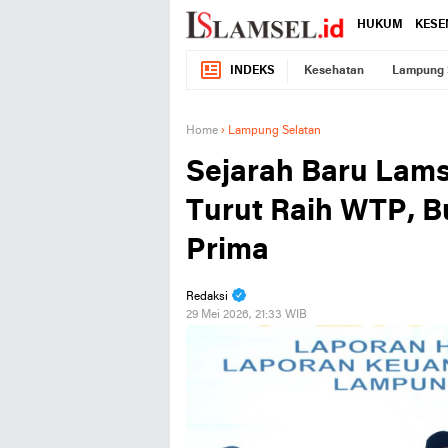
HUKUM
KESE
INDEKS
Kesehatan
Lampung 
Home
›
Lampung Selatan
Sejarah Baru Lams
Turut Raih WTP, B
Prima
Redaksi
29 Mei 2026, 21:33 WIB