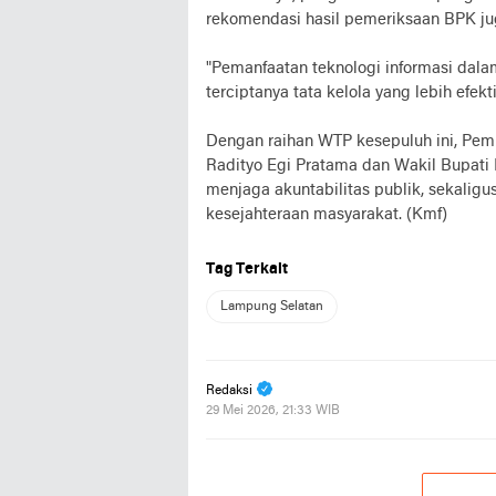
rekomendasi hasil pemeriksaan BPK jug
"Pemanfaatan teknologi informasi dal
terciptanya tata kelola yang lebih efekt
Dengan raihan WTP kesepuluh ini, Pe
Radityo Egi Pratama dan Wakil Bupati
menjaga akuntabilitas publik, sekalig
kesejahteraan masyarakat. (Kmf)
Tag Terkait
Lampung Selatan
Redaksi
29 Mei 2026, 21:33 WIB