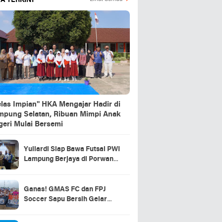
A TERKINI
elas Impian" HKA Mengajar Hadir di
mpung Selatan, Ribuan Mimpi Anak
geri Mulai Bersemi
Yuliardi Siap Bawa Futsal PWI
Lampung Berjaya di Porwanas
2027
Ganas! GMAS FC dan FPJ
Soccer Sapu Bersih Gelar
Juara Piala Soeratin U15 &
U13 Lampung Selatan