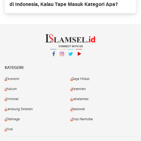
di Indonesia, Kalau Tape Masuk Kategori Apa?
CONNECT WITH US
Facebook
Instagram
Twitter
YouTube
YouTube
KATEGORI
Ekonomi
Gaya Hidup
Hukum
Kesenian
Kriminal
Lakalantas
Lampung Selatan
Nasional
Olahraga
Stop Narkoba
Viral