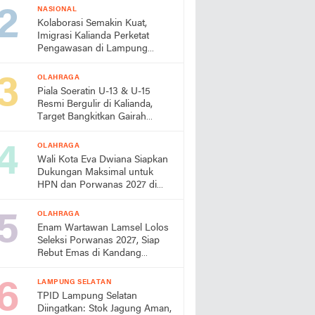
NASIONAL
Kolaborasi Semakin Kuat,
Imigrasi Kalianda Perketat
Pengawasan di Lampung
Timur
OLAHRAGA
Piala Soeratin U-13 & U-15
Resmi Bergulir di Kalianda,
Target Bangkitkan Gairah
Sepak Bola Usia Dini
OLAHRAGA
Wali Kota Eva Dwiana Siapkan
Dukungan Maksimal untuk
HPN dan Porwanas 2027 di
Lampung
OLAHRAGA
Enam Wartawan Lamsel Lolos
Seleksi Porwanas 2027, Siap
Rebut Emas di Kandang
Sendiri
LAMPUNG SELATAN
TPID Lampung Selatan
Diingatkan: Stok Jagung Aman,