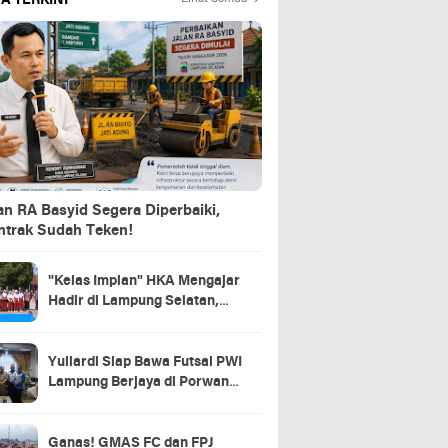
A TERKINI
an RA Basyid Segera Diperbaiki,
ntrak Sudah Teken!
"Kelas Impian" HKA Mengajar
Hadir di Lampung Selatan,
Ribuan Mimpi Anak Negeri
Mulai Bersemi
Yuliardi Siap Bawa Futsal PWI
Lampung Berjaya di Porwanas
2027
Ganas! GMAS FC dan FPJ