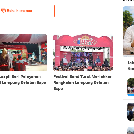
BERIT
Buka komentar
Jal
Ko
capil Beri Pelayanan
Festival Band Turut Meriahkan
di Lampung Selatan Expo
Rangkaian Lampung Selatan
Expo