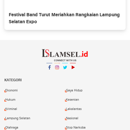
Festival Band Turut Meriahkan Rangkaian Lampung
Selatan Expo
CONNECT WITH US
Facebook
Instagram
Twitter
YouTube
YouTube
KATEGORI
Ekonomi
Gaya Hidup
Hukum
Kesenian
Kriminal
Lakalantas
Lampung Selatan
Nasional
Olahraga
Stop Narkoba