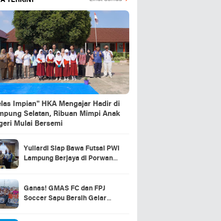
A TERKINI
elas Impian" HKA Mengajar Hadir di
mpung Selatan, Ribuan Mimpi Anak
geri Mulai Bersemi
Yuliardi Siap Bawa Futsal PWI
Lampung Berjaya di Porwanas
2027
Ganas! GMAS FC dan FPJ
Soccer Sapu Bersih Gelar
Juara Piala Soeratin U15 &
U13 Lampung Selatan