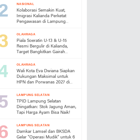
NASIONAL
Kolaborasi Semakin Kuat,
Imigrasi Kalianda Perketat
Pengawasan di Lampung
Timur
OLAHRAGA
Piala Soeratin U-13 & U-15
Resmi Bergulir di Kalianda,
Target Bangkitkan Gairah
Sepak Bola Usia Dini
OLAHRAGA
Wali Kota Eva Dwiana Siapkan
Dukungan Maksimal untuk
HPN dan Porwanas 2027 di
Lampung
LAMPUNG SELATAN
TPID Lampung Selatan
Diingatkan: Stok Jagung Aman,
Tapi Harga Ayam Bisa Naik!
LAMPUNG SELATAN
Damkar Lamsel dan BKSDA
Gelar "Operasi Mudik" untuk 6