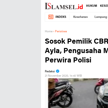
HUKUM
KESE
INDEKS
Kesehatan
Lampung 
Home
›
Peristiwa
Sosok Pemilik CB
Ayla, Pengusaha 
Perwira Polisi
Redaksi
21 November 2020, 14:40 WIB