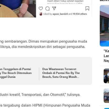
BERIT
rang sembarangan. Dimas merupakan pengusaha muda
liknya, dia mendeskripsikan diri sebagai pengusaha.
"K
La
Ne
n Tenggelam di Pantai
Dua Wisatawan Terseret
By The Beach Ditemukan
Ombak di Pantai Rio By The
nggal Dunia
Beach, Satu Orang Masih
Dalam Pencarian
stri kreatif, Transportasi, dan Otomotif,” tulisnya.
aranya tergabung dalam HIPMI (Himpunan Pengusaha Muda