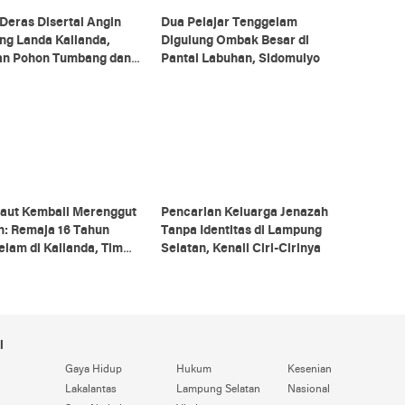
Deras Disertai Angin
Dua Pelajar Tenggelam
ng Landa Kalianda,
Digulung Ombak Besar di
an Pohon Tumbang dan
Pantai Labuhan, Sidomulyo
 Ikan Hancur
Laut Kembali Merenggut
Pencarian Keluarga Jenazah
n: Remaja 16 Tahun
Tanpa Identitas di Lampung
lam di Kalianda, Tim
Selatan, Kenali Ciri-Cirinya
gan Lakukan Pencarian
if
i
Gaya Hidup
Hukum
Kesenian
Lakalantas
Lampung Selatan
Nasional