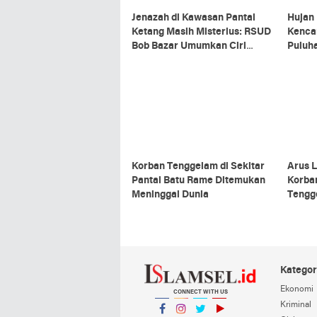
Jenazah di Kawasan Pantai
Hujan 
Ketang Masih Misterius: RSUD
Kenca
Bob Bazar Umumkan Ciri
Puluh
Khusus
Lapak
Korban Tenggelam di Sekitar
Arus 
Pantai Batu Rame Ditemukan
Korba
Meninggal Dunia
Tengge
Gabun
Intens
Kategor
Ekonomi
CONNECT WITH US
Kriminal