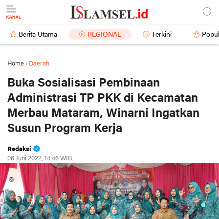
Berita Utama
REGIONAL
Terkini
Popul
Home
›
Daerah
Buka Sosialisasi Pembinaan
Administrasi TP PKK di Kecamatan
Merbau Mataram, Winarni Ingatkan
Susun Program Kerja
Redaksi
06 Juni 2022, 14:46 WIB