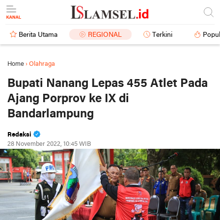
Berita Utama
REGIONAL
Terkini
Popul
Home
›
Olahraga
Bupati Nanang Lepas 455 Atlet Pada
Ajang Porprov ke IX di
Bandarlampung
Redaksi
28 November 2022, 10:45 WIB