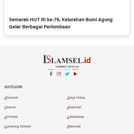
Semarak HUT RI ke-79, Kelurahan Bumi Agung
Gelar Berbagai Perlombaan
CONNECT WITH US
Facebook
Instagram
Twitter
YouTube
YouTube
KATEGORI
Ekonomi
Gaya Hidup
Hukum
Kesenian
Kriminal
Lakalantas
Lampung Selatan
Nasional