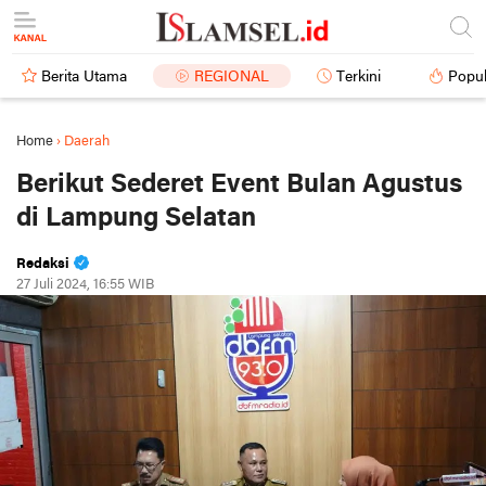
Berita Utama
REGIONAL
Terkini
Popul
Home
›
Daerah
Berikut Sederet Event Bulan Agustus
di Lampung Selatan
Redaksi
27 Juli 2024, 16:55 WIB