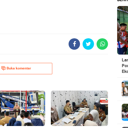
BERIT
La
Po
Buka komentar
Ek