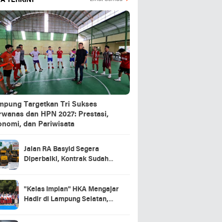
A TERKINI
mpung Targetkan Tri Sukses
rwanas dan HPN 2027: Prestasi,
onomi, dan Pariwisata
Jalan RA Basyid Segera
Diperbaiki, Kontrak Sudah
Teken!
"Kelas Impian" HKA Mengajar
Hadir di Lampung Selatan,
Ribuan Mimpi Anak Negeri
Mulai Bersemi