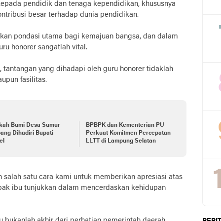
epada pendidik dan tenaga kependidikan, khususnya
ntribusi besar terhadap dunia pendidikan.
kan pondasi utama bagi kemajuan bangsa, dan dalam
ru honorer sangatlah vital.
 tantangan yang dihadapi oleh guru honorer tidaklah
upun fasilitas.
kah Bumi Desa Sumur
BPBPK dan Kementerian PU
ng Dihadiri Bupati
Perkuat Komitmen Percepatan
el
LLTT di Lampung Selatan
lah salah satu cara kami untuk memberikan apresiasi atas
bapak ibu tunjukkan dalam mencerdaskan kehidupan
tu bukanlah akhir dari perhatian pemerintah daerah