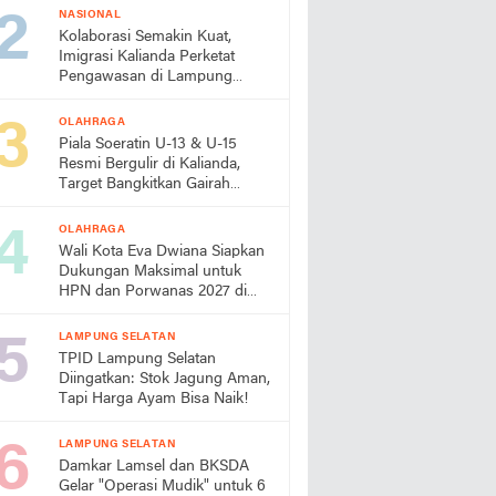
NASIONAL
Kolaborasi Semakin Kuat,
Imigrasi Kalianda Perketat
Pengawasan di Lampung
Timur
OLAHRAGA
Piala Soeratin U-13 & U-15
Resmi Bergulir di Kalianda,
Target Bangkitkan Gairah
Sepak Bola Usia Dini
OLAHRAGA
Wali Kota Eva Dwiana Siapkan
Dukungan Maksimal untuk
HPN dan Porwanas 2027 di
Lampung
LAMPUNG SELATAN
TPID Lampung Selatan
Diingatkan: Stok Jagung Aman,
Tapi Harga Ayam Bisa Naik!
LAMPUNG SELATAN
Damkar Lamsel dan BKSDA
Gelar "Operasi Mudik" untuk 6