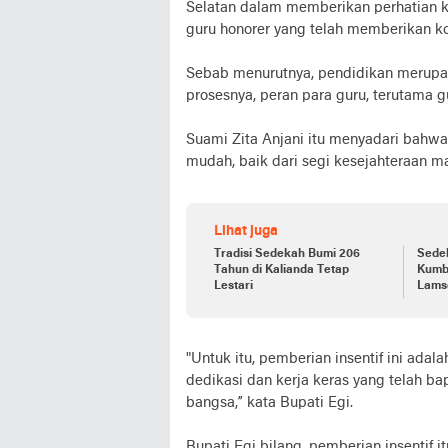
Selatan dalam memberikan perhatian k
guru honorer yang telah memberikan ko
Sebab menurutnya, pendidikan merupa
prosesnya, peran para guru, terutama gu
Suami Zita Anjani itu menyadari bahwa,
mudah, baik dari segi kesejahteraan ma
Lihat juga
Tradisi Sedekah Bumi 206
Sede
Tahun di Kalianda Tetap
Kumba
Lestari
Lams
"Untuk itu, pemberian insentif ini ada
dedikasi dan kerja keras yang telah 
bangsa,” kata Bupati Egi.
Bupati Egi bilang, pemberian insentif i