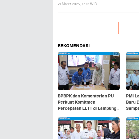
21 Maret 2025, 17:12 WIB
REKOMENDASI
BPBPK dan Kementerian PU
PMI L
Perkuat Komitmen
Baru D
Percepatan LLTT di Lampung
Sampa
Selatan