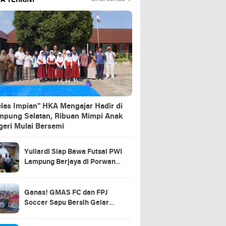
A TERKINI
elas Impian" HKA Mengajar Hadir di
mpung Selatan, Ribuan Mimpi Anak
geri Mulai Bersemi
Yuliardi Siap Bawa Futsal PWI
Lampung Berjaya di Porwanas
2027
Ganas! GMAS FC dan FPJ
Soccer Sapu Bersih Gelar
Juara Piala Soeratin U15 &
U13 Lampung Selatan