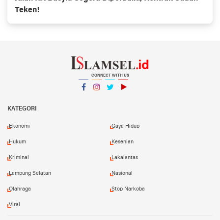
Teken!
CONNECT WITH US
Facebook
Instagram
Twitter
YouTube
YouTube
KATEGORI
Ekonomi
Gaya Hidup
Hukum
Kesenian
Kriminal
Lakalantas
Lampung Selatan
Nasional
Olahraga
Stop Narkoba
Viral