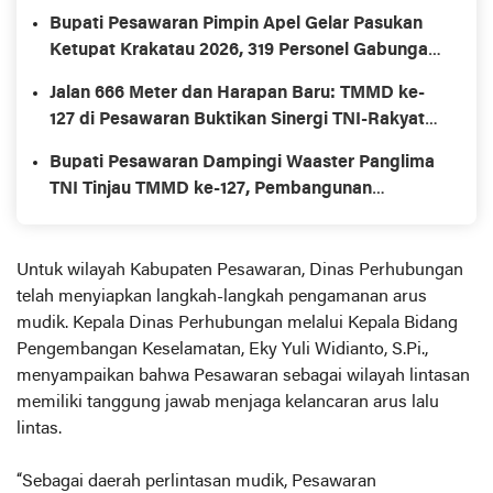
Bupati Pesawaran Pimpin Apel Gelar Pasukan
Ketupat Krakatau 2026, 319 Personel Gabungan
Siaga Amankan Idul Fitri
Jalan 666 Meter dan Harapan Baru: TMMD ke-
127 di Pesawaran Buktikan Sinergi TNI-Rakyat
Bukan Sekadar Seremonial
Bupati Pesawaran Dampingi Waaster Panglima
TNI Tinjau TMMD ke-127, Pembangunan
Infrastruktur Desa Capai Ratusan Persen
Untuk wilayah Kabupaten Pesawaran, Dinas Perhubungan
telah menyiapkan langkah-langkah pengamanan arus
mudik. Kepala Dinas Perhubungan melalui Kepala Bidang
Pengembangan Keselamatan, Eky Yuli Widianto, S.Pi.,
menyampaikan bahwa Pesawaran sebagai wilayah lintasan
memiliki tanggung jawab menjaga kelancaran arus lalu
lintas.
“Sebagai daerah perlintasan mudik, Pesawaran