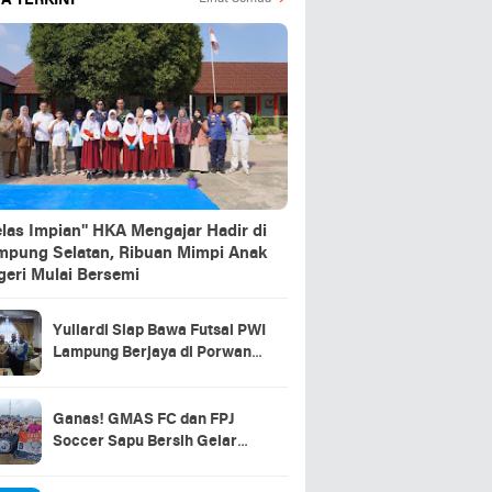
A TERKINI
elas Impian" HKA Mengajar Hadir di
mpung Selatan, Ribuan Mimpi Anak
geri Mulai Bersemi
Yuliardi Siap Bawa Futsal PWI
Lampung Berjaya di Porwanas
2027
Ganas! GMAS FC dan FPJ
Soccer Sapu Bersih Gelar
Juara Piala Soeratin U15 &
U13 Lampung Selatan