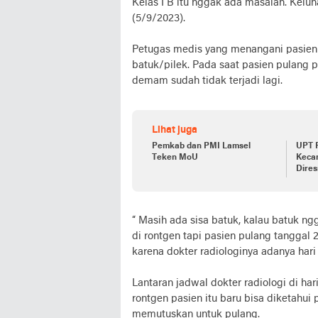
Kelas I B itu nggak ada masalah. Keluh
(5/9/2023).
Petugas medis yang menangani pasien
batuk/pilek. Pada saat pasien pulang 
demam sudah tidak terjadi lagi.
Lihat juga
Pemkab dan PMI Lamsel
UPT 
Teken MoU
Keca
Dire
“ Masih ada sisa batuk, kalau batuk 
di rontgen tapi pasien pulang tanggal 
karena dokter radiologinya adanya hari
Lantaran jadwal dokter radiologi di h
rontgen pasien itu baru bisa diketahui 
memutuskan untuk pulang.