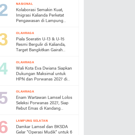
NASIONAL
Kolaborasi Semakin Kuat,
Imigrasi Kalianda Perketat
Pengawasan di Lampung
Timur
OLAHRAGA
Piala Soeratin U-13 & U-15
Resmi Bergulir di Kalianda,
Target Bangkitkan Gairah
Sepak Bola Usia Dini
OLAHRAGA
Wali Kota Eva Dwiana Siapkan
Dukungan Maksimal untuk
HPN dan Porwanas 2027 di
Lampung
OLAHRAGA
Enam Wartawan Lamsel Lolos
Seleksi Porwanas 2027, Siap
Rebut Emas di Kandang
Sendiri
LAMPUNG SELATAN
Damkar Lamsel dan BKSDA
Gelar "Operasi Mudik" untuk 6