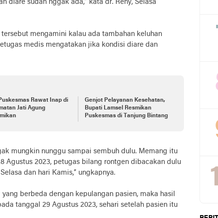
an diare sudah nggak ada,” kata dr. Reny, Selasa
 tersebut mengamini kalau ada tambahan keluhan
petugas medis mengatakan jika kondisi diare dan
Puskesmas Rawat Inap di
Genjot Pelayanan Kesehatan,
matan Jati Agung
Bupati Lamsel Resmikan
smikan
Puskesmas di Tanjung Bintang
nggak mungkin nunggu sampai sembuh dulu. Memang itu
28 Agustus 2023, petugas bilang rontgen dibacakan dulu
 Selasa dan hari Kamis,” ungkapnya.
ari yang berbeda dengan kepulangan pasien, maka hasil
pada tanggal 29 Agustus 2023, sehari setelah pasien itu