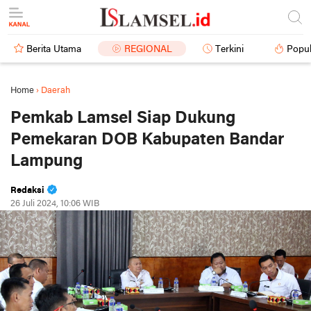
Berita Utama
REGIONAL
Terkini
Popul
Home
›
Daerah
Pemkab Lamsel Siap Dukung
Pemekaran DOB Kabupaten Bandar
Lampung
Redaksi
26 Juli 2024, 10:06 WIB