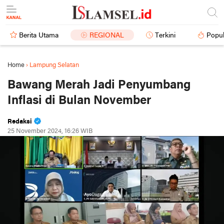
Berita Utama
REGIONAL
Terkini
Popul
Home
›
Lampung Selatan
Bawang Merah Jadi Penyumbang
Inflasi di Bulan November
Redaksi
25 November 2024, 16:26 WIB