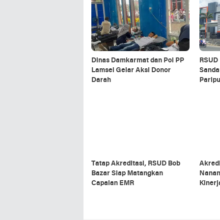
Dinas Damkarmat dan Pol PP
RSUD 
Lamsel Gelar Aksi Donor
Sanda
Darah
Parip
Tatap Akreditasi, RSUD Bob
Akredi
Bazar Siap Matangkan
Nanan
Capaian EMR
Kiner