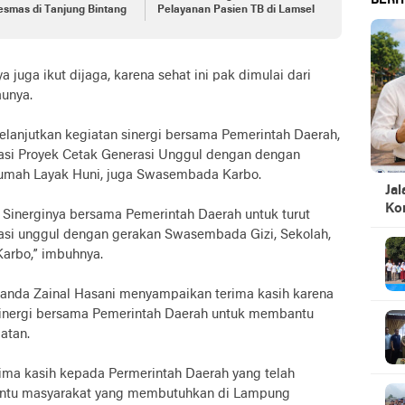
BERIT
smas di Tanjung Bintang
Pelayanan Pasien TB di Lamsel
 juga ikut dijaga, karena sehat ini pak dimulai dari
aunya.
melanjutkan kegiatan sinergi bersama Pemerintah Daerah,
asi Proyek Cetak Generasi Unggul dengan dengan
umah Layak Huni, juga Swasembada Karbo.
Jal
Ko
n Sinerginya bersama Pemerintah Daerah untuk turut
asi unggul dengan gerakan Swasembada Gizi, Sekolah,
arbo,” imbuhnya.
lianda Zainal Hasani menyampaikan terima kasih karena
sinergi bersama Pemerintah Daerah untuk membantu
atan.
rima kasih kepada Permerintah Daerah yang telah
ntu masyarakat yang membutuhkan di Lampung