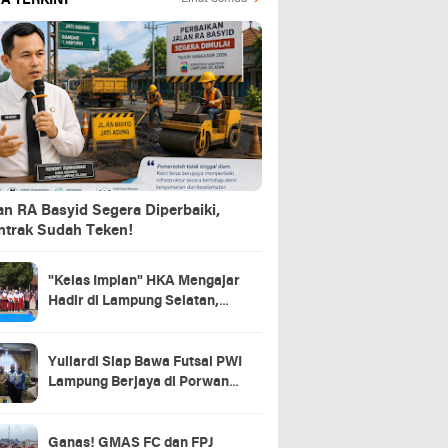
A TERKINI
an RA Basyid Segera Diperbaiki,
ntrak Sudah Teken!
"Kelas Impian" HKA Mengajar
Hadir di Lampung Selatan,
Ribuan Mimpi Anak Negeri
Mulai Bersemi
Yuliardi Siap Bawa Futsal PWI
Lampung Berjaya di Porwanas
2027
Ganas! GMAS FC dan FPJ