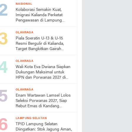
NASIONAL
Kolaborasi Semakin Kuat,
Imigrasi Kalianda Perketat
Pengawasan di Lampung
Timur
OLAHRAGA
Piala Soeratin U-13 & U-15
Resmi Bergulir di Kalianda,
Target Bangkitkan Gairah
Sepak Bola Usia Dini
OLAHRAGA
Wali Kota Eva Dwiana Siapkan
Dukungan Maksimal untuk
HPN dan Porwanas 2027 di
Lampung
OLAHRAGA
Enam Wartawan Lamsel Lolos
Seleksi Porwanas 2027, Siap
Rebut Emas di Kandang
Sendiri
LAMPUNG SELATAN
TPID Lampung Selatan
Diingatkan: Stok Jagung Aman,