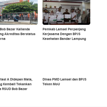
Bob Bazar Kalianda
Pemkab Lamsel Perpanjang
ng Akreditas Berstatus
Kerjasama Dengan BPJS
urna
Kesehatan Bandar Lampung
tasi A Didepan Mata,
Dinas PMD Lamsel dan BPJS
g Kembali Tekankan
Teken MoU
ja RSUD Bob Bazar