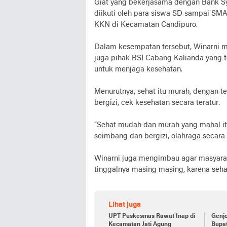
Giat yang bekerjasama dengan Bank Sy
diikuti oleh para siswa SD sampai SM
KKN di Kecamatan Candipuro.
Dalam kesempatan tersebut, Winarni 
juga pihak BSI Cabang Kalianda yang 
untuk menjaga kesehatan.
Menurutnya, sehat itu murah, dengan 
bergizi, cek kesehatan secara teratur.
“Sehat mudah dan murah yang mahal it
seimbang dan bergizi, olahraga secara r
Winarni juga mengimbau agar masyarak
tinggalnya masing masing, karena sehat 
Lihat juga
UPT Puskesmas Rawat Inap di
Genjo
Kecamatan Jati Agung
Bupa