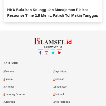
HKA Buktikan Keunggulan Manajemen Risiko:
Response Time 2,5 Menit, Patroli Tol Makin Tanggap
CONNECT WITH US
Facebook
Instagram
Twitter
YouTube
YouTube
KATEGORI
Ekonomi
Gaya Hidup
Hukum
Kesenian
Kriminal
Lakalantas
Lampung Selatan
Nasional
Olahraga
Stop Narkoba