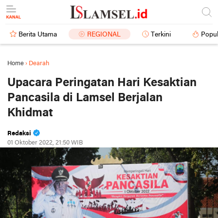
Berita Utama
REGIONAL
Terkini
Popul
Home
›
Dearah
Upacara Peringatan Hari Kesaktian
Pancasila di Lamsel Berjalan
Khidmat
Redaksi
01 Oktober 2022, 21:50 WIB