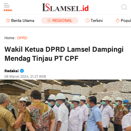
Berita Utama
REGIONAL
Terkini
Popul
Home
›
DPRD
Wakil Ketua DPRD Lamsel Dampingi
Mendag Tinjau PT CPF
Redaksi
08 Maret 2024, 21:21 WIB